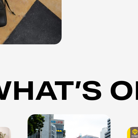
WHAT’S O