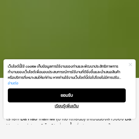
เว็บไซต์นี้ใช้ cookie เก็บข้อมูลการใช้งานของท่านและพัฒนาประสิทธิภาพการ
ทำงานของเว็บไซต์เพื่อมอบประสบการณ์การใช้งานที่ดียิ่งขึ้นและนำเสนอสินค้า
หรือบริการที่เหมาะสมให้แก่ท่าน หากท่านใช้งานเว็บไซต์นี้ต่อไปโดยไม่มีการปรับ
ตั้งค่าใดๆ ถือว่าท่านยอมรับตาม
อ่านต่อ
นโยบายการใช้งาน cookie (Cookie Policy)
BA HAO TIAN MI
ของเรา
ยอมรับ
เรียนรู้เพิ่มเติม
GM Floor
เรายก Ba Hao Tian Mi (ปาเฮ่าเถียนมี่) ให้เป็นน้องสาวของ Ba
Hao (ปาเฮ่า) บาร์สไตล์จีนที่เกิดขึ้นเมื่อปี พ.ศ. 2560 ในซอยนานา
ใกล้เยาวราช ซึ่งพุดดิ้งสูตรพิเศษของเราได้ถือกำเนิดขึ้นที่ Ba