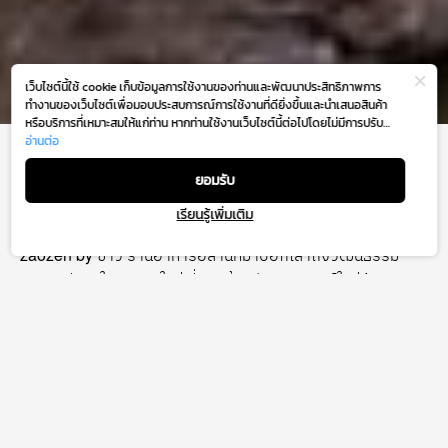
เว็บไซต์นี้ใช้ cookie เก็บข้อมูลการใช้งานของท่านและพัฒนาประสิทธิภาพการ
ทำงานของเว็บไซต์เพื่อมอบประสบการณ์การใช้งานที่ดียิ่งขึ้นและนำเสนอสินค้า
หรือบริการที่เหมาะสมให้แก่ท่าน หากท่านใช้งานเว็บไซต์นี้ต่อไปโดยไม่มีการปรับ
ตั้งค่าใดๆ ถือว่าท่านยอมรับตาม
อ่านต่อ
นโยบายการใช้งาน cookie (Cookie Policy)
ZAOZEN BY ZAO
ของเรา
ยอมรับ
เรียนรู้เพิ่มเติม
G Floor
zaozen by ซาว ร้านอาหารอีสานที่มาบอกเล่าถึงวัฒนธรรม
อาหารอีสานในมุมมองใหม่ ที่มาพร้อมกับคอนเซปต์ใหม่ Isan
Artisan Noodle bar ที่ Emsphere ยกเมนูเส้นทุกเส้นที่อีสาน เอา
มาไว้ที่นี้ ไม่ว่าจะเป็นหมี่กะทิอุบล , ก๋วยจั๊บเส้นซอย, ผัดหมี่พิมาย
(เส้นพิมายที่ใช้เวลาทำ15 ชม) สูตรอร่อยจากพิมาย ,คั่วหมี่ผัด
กากหมูที่ทานคู่กับส้มตำต่างๆ และช่วยดับความเผ็ดได้ดี ที่เด็ดคือ
เมนูขนมจีนที่มาบีบเส้นสดใหม่ที่หน้าร้าน เสิร์ฟพร้อมกับน้ำยารส
ต่างๆ หรือจะเลือกเส้นที่ชอบไปผัด ไปตำก็ได้ ยังมีเมนูไฮไลท์อีก
มากมายอย่าง เมนูส้มตำที่ซาวใช้น้ำปลาร้าสูตรพิเศษของทางร้าน