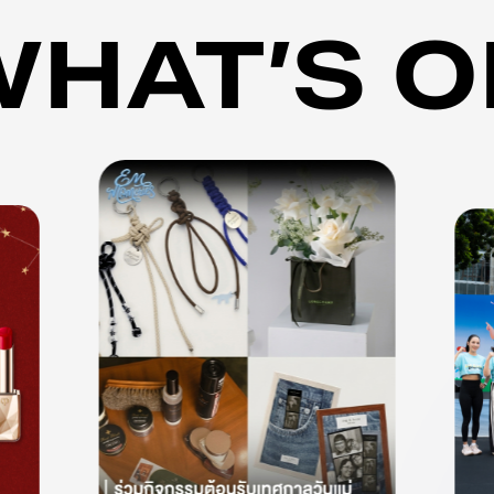
WHAT’S O