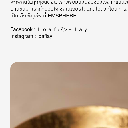
พิถีพิถันในทุกๆขั้นตอน เราพร้อมส่งมอบช่วงเวลาที่แสน
ผ่านขนมที่เราทําด้วยใจ ซิกเนเจอร์โดนัท, โฮลวีทโดนัท แล
เป็นเอ็กซ์คลูซีฟ ที่ EMSPHERE
Facebook :
Ｌｏａｆパン－ｌａｙ
Instagram :
loaflay