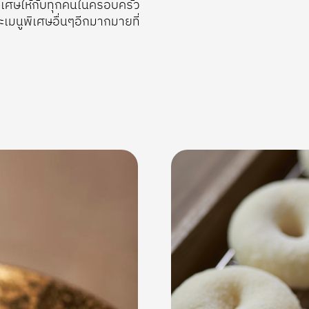
พิเศษให้กับทุกคนในครอบครัว
ะเมนูพิเศษอื่นๆอีกมากมายที่