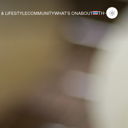
TH
 & LIFESTYLE
COMMUNITY
WHAT’S ON
ABOUT