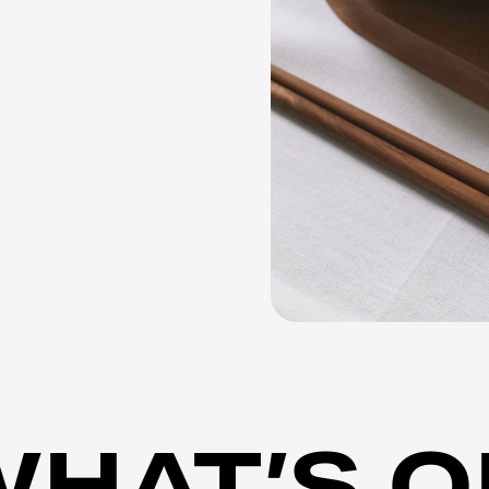
WHAT’S O