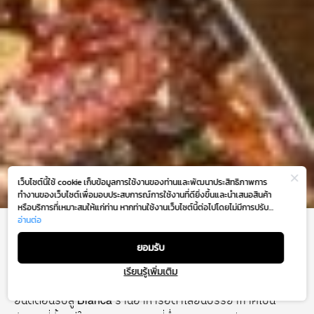
เว็บไซต์นี้ใช้ cookie เก็บข้อมูลการใช้งานของท่านและพัฒนาประสิทธิภาพการ
ทำงานของเว็บไซต์เพื่อมอบประสบการณ์การใช้งานที่ดียิ่งขึ้นและนำเสนอสินค้า
หรือบริการที่เหมาะสมให้แก่ท่าน หากท่านใช้งานเว็บไซต์นี้ต่อไปโดยไม่มีการปรับ
ตั้งค่าใดๆ ถือว่าท่านยอมรับตาม
อ่านต่อ
นโยบายการใช้งาน cookie (Cookie Policy)
BIANCA
ของเรา
ยอมรับ
เรียนรู้เพิ่มเติม
GM Floor
ยินดีต้อนรับสู่ Bianca ร้านอาหารอิตาเลียนบรรยากาศเป็น