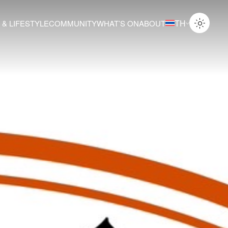
TH
 & LIFESTYLE
COMMUNITY
WHAT’S ON
ABOUT