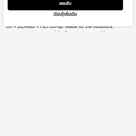
ยอมรับ
เรียนรู้เพิ่มเติม
MF, EMSPHERE
On × BEAMS × REI Co-op. Made for the outdoors.
คอลลาบอเรชันสุดพิเศษที่เชื่อมโยง 3 ทวีป – จาก Mount
Rainier, สู่ Mount Fuji จนถึง Matterhorn กับไอเท็มลิมิเต็ดเอ
ดิชั่นสำหรับการผจญภัยครั้งต่อไปของคุณ
MF, EMSPHERE
TEL. 02-129-6053