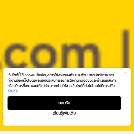
เว็บไซต์นี้ใช้ cookie เก็บข้อมูลการใช้งานของท่านและพัฒนาประสิทธิภาพการ
ทำงานของเว็บไซต์เพื่อมอบประสบการณ์การใช้งานที่ดียิ่งขึ้นและนำเสนอสินค้า
หรือบริการที่เหมาะสมให้แก่ท่าน หากท่านใช้งานเว็บไซต์นี้ต่อไปโดยไม่มีการปรับ
ตั้งค่าใดๆ ถือว่าท่านยอมรับตาม
อ่านต่อ
นโยบายการใช้งาน cookie (Cookie Policy)
ของเรา
ยอมรับ
เรียนรู้เพิ่มเติม