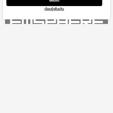
ยอมรับ
เรียนรู้เพิ่มเติม
DINING
ENTERTAINMENT
FASHION & LIFESTYLE
COMMUNITY
WHAT’S ON
ABOUT
TERMS & CONDITIONS
M CARD
PRIVACY POLICY
GIFT VOCHER & GIFT CARD
COOKIE POLICY
GOURMET MARKET