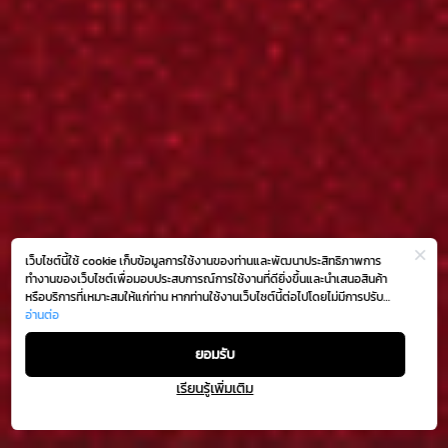
เว็บไซต์นี้ใช้ cookie เก็บข้อมูลการใช้งานของท่านและพัฒนาประสิทธิภาพการ
ทำงานของเว็บไซต์เพื่อมอบประสบการณ์การใช้งานที่ดียิ่งขึ้นและนำเสนอสินค้า
หรือบริการที่เหมาะสมให้แก่ท่าน หากท่านใช้งานเว็บไซต์นี้ต่อไปโดยไม่มีการปรับ
ตั้งค่าใดๆ ถือว่าท่านยอมรับตาม
อ่านต่อ
นโยบายการใช้งาน cookie (Cookie Policy)
ของเรา
ยอมรับ
เรียนรู้เพิ่มเติม